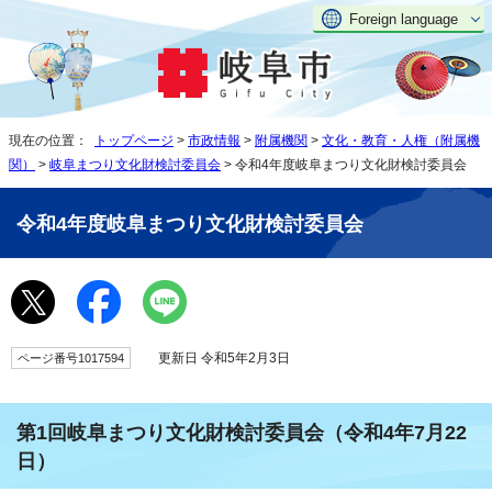
Foreign language
現在の位置：
トップページ
>
市政情報
>
附属機関
>
文化・教育・人権（附属機
関）
>
岐阜まつり文化財検討委員会
> 令和4年度岐阜まつり文化財検討委員会
令和4年度岐阜まつり文化財検討委員会
更新日 令和5年2月3日
ページ番号1017594
第1回岐阜まつり文化財検討委員会（令和4年7月22
日）