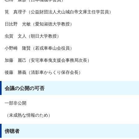
筧 真理子（公益財団法人犬山城白帝文庫主任学芸員）
日比野 光敏（愛知淑徳大学教授）
虫賀 文人（朝日大学教授）
小野崎 隆賢（若戎車奉山会役員）
加藤 麗己（安宅車奉曳支援会事務局次長）
後藤 勝義（清影車からくり保存会長）
会議の公開の可否
一部非公開
（未成熟な情報のため）
傍聴者