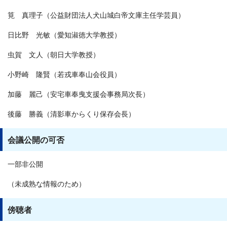
筧 真理子（公益財団法人犬山城白帝文庫主任学芸員）
日比野 光敏（愛知淑徳大学教授）
虫賀 文人（朝日大学教授）
小野崎 隆賢（若戎車奉山会役員）
加藤 麗己（安宅車奉曳支援会事務局次長）
後藤 勝義（清影車からくり保存会長）
会議公開の可否
一部非公開
（未成熟な情報のため）
傍聴者