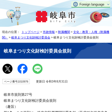
Foreign language
現在の位置：
トップページ
>
市政情報
>
附属機関
>
文化・教育・人権（附属機
関）
>
岐阜まつり文化財検討委員会
> 岐阜まつり文化財検討委員会規則
岐阜まつり文化財検討委員会規則
更新日 令和3年8月31日
ページ番号1010976
岐阜市規則第27号
岐阜まつり文化財検討委員会規則
（趣旨）