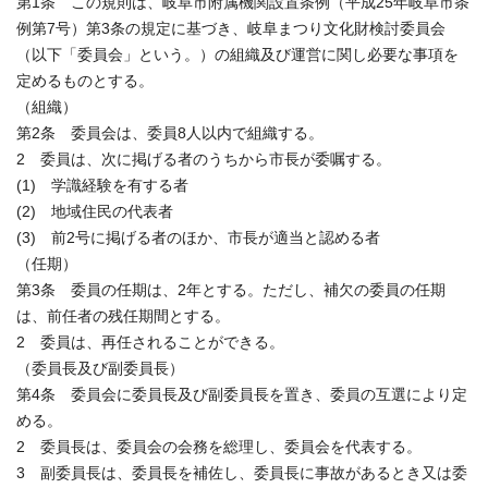
第1条 この規則は、岐阜市附属機関設置条例（平成25年岐阜市条
例第7号）第3条の規定に基づき、岐阜まつり文化財検討委員会
（以下「委員会」という。）の組織及び運営に関し必要な事項を
定めるものとする。
（組織）
第2条 委員会は、委員8人以内で組織する。
2 委員は、次に掲げる者のうちから市長が委嘱する。
(1) 学識経験を有する者
(2) 地域住民の代表者
(3) 前2号に掲げる者のほか、市長が適当と認める者
（任期）
第3条 委員の任期は、2年とする。ただし、補欠の委員の任期
は、前任者の残任期間とする。
2 委員は、再任されることができる。
（委員長及び副委員長）
第4条 委員会に委員長及び副委員長を置き、委員の互選により定
める。
2 委員長は、委員会の会務を総理し、委員会を代表する。
3 副委員長は、委員長を補佐し、委員長に事故があるとき又は委