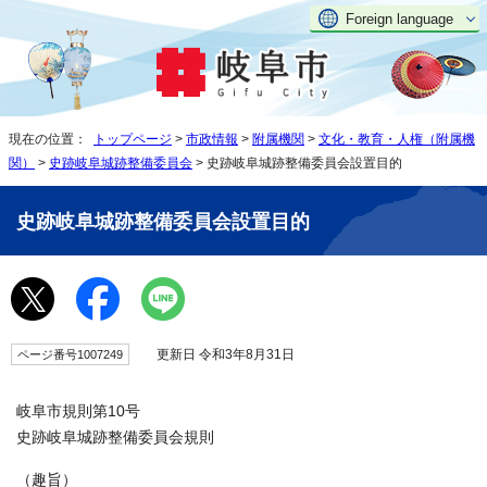
Foreign language
現在の位置：
トップページ
>
市政情報
>
附属機関
>
文化・教育・人権（附属機
関）
>
史跡岐阜城跡整備委員会
> 史跡岐阜城跡整備委員会設置目的
史跡岐阜城跡整備委員会設置目的
更新日 令和3年8月31日
ページ番号1007249
岐阜市規則第10号
史跡岐阜城跡整備委員会規則
（趣旨）