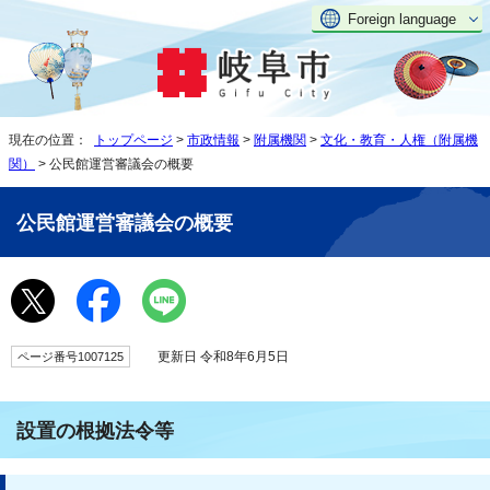
Foreign language
現在の位置：
トップページ
>
市政情報
>
附属機関
>
文化・教育・人権（附属機
関）
> 公民館運営審議会の概要
公民館運営審議会の概要
更新日 令和8年6月5日
ページ番号1007125
設置の根拠法令等