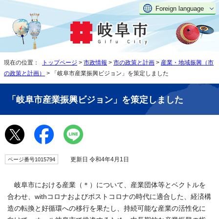
Foreign language
現在の位置：
トップページ
>
市政情報
>
市の政策と計画
>
産業・地域振興（市
の政策と計画）
> 「岐阜市産業振興ビジョン」を策定しました
「岐阜市産業振興ビジョン」を策定しました
更新日 令和4年4月1日
ページ番号1015794
岐阜市における産業（＊）について、産業団体等とベクトルを
合わせ、withコロナおよびポストコロナの時代に適合した、経済構
造の転換と好循環への移行を果たし、持続可能な産業の活性化に