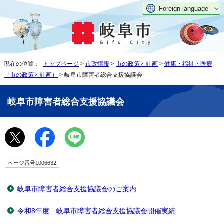
Foreign language
現在の位置：
トップページ
>
市政情報
>
市の政策と計画
>
健康・福祉・医療
（市の政策と計画）
> 岐阜市障害者総合支援協議会
岐阜市障害者総合支援協議会
ページ番号1006632
岐阜市障害者総合支援協議会のご案内
令和8年度 岐阜市障害者総合支援協議会開催実績