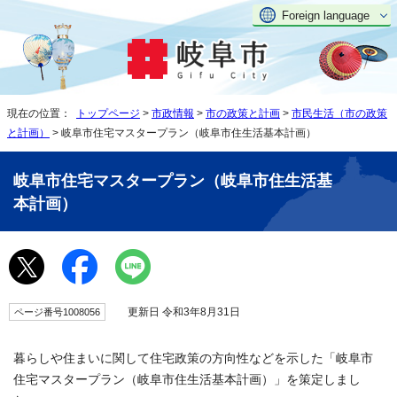
Foreign language
現在の位置：
トップページ
>
市政情報
>
市の政策と計画
>
市民生活（市の政策
と計画）
> 岐阜市住宅マスタープラン（岐阜市住生活基本計画）
岐阜市住宅マスタープラン（岐阜市住生活基
本計画）
更新日 令和3年8月31日
ページ番号1008056
暮らしや住まいに関して住宅政策の方向性などを示した「岐阜市
住宅マスタープラン（岐阜市住生活基本計画）」を策定しまし