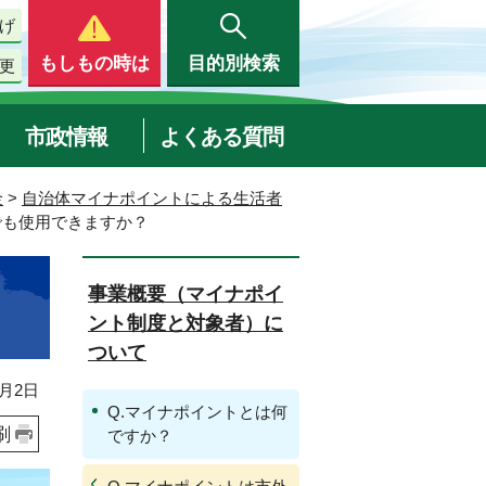
げ
もしもの時は
目的別検索
更
市政情報
よくある質問
金
>
自治体マイナポイントによる生活者
でも使用できますか？
事業概要（マイナポイ
ント制度と対象者）に
ついて
月2日
Q.マイナポイントとは何
刷
ですか？