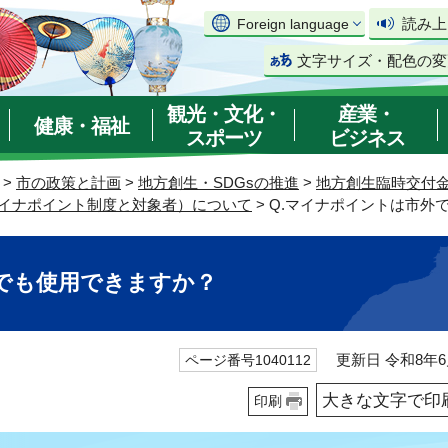
読み上
Foreign language
文字サイズ・配色の変
観光・文化・
産業・
健康・福祉
スポーツ
ビジネス
>
市の政策と計画
>
地方創生・SDGsの推進
>
地方創生臨時交付
イナポイント制度と対象者）について
> Q.マイナポイントは市外
でも使用できますか？
更新日 令和8年6
ページ番号1040112
大きな文字で印
印刷