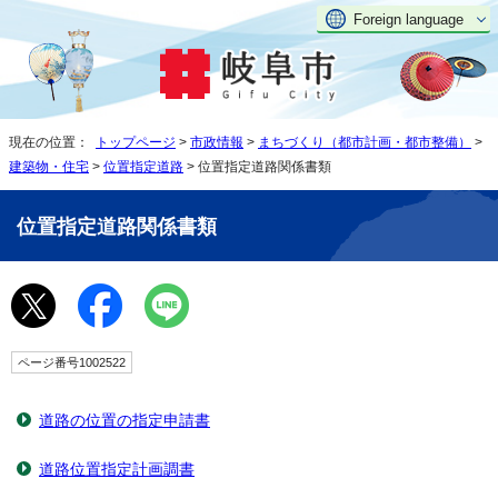
Foreign language
現在の位置：
トップページ
>
市政情報
>
まちづくり（都市計画・都市整備）
>
建築物・住宅
>
位置指定道路
> 位置指定道路関係書類
位置指定道路関係書類
ページ番号1002522
道路の位置の指定申請書
道路位置指定計画調書