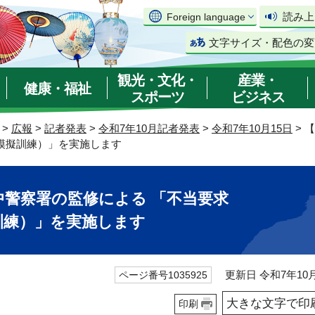
読み上
Foreign language
文字サイズ・配色の変
観光・文化・
産業・
健康・福祉
スポーツ
ビジネス
>
広報
>
記者発表
>
令和7年10月記者発表
>
令和7年10月15日
> 
模擬訓練）」を実施します
阜中警察署の監修による 「不当要求
訓練）」を実施します
更新日 令和7年10月
ページ番号1035925
大きな文字で印
印刷