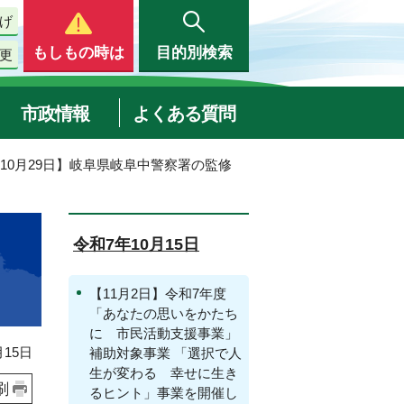
げ
もしもの時は
目的別検索
更
市政情報
よくある質問
【10月29日】岐阜県岐阜中警察署の監修
令和7年10月15日
【11月2日】令和7年度
「あなたの思いをかたち
に 市民活動支援事業」
15日
補助対象事業 「選択で人
生が変わる 幸せに生き
刷
るヒント」事業を開催し