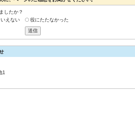
ましたか？
もいえない
役にたたなかった
送信
せ
地1