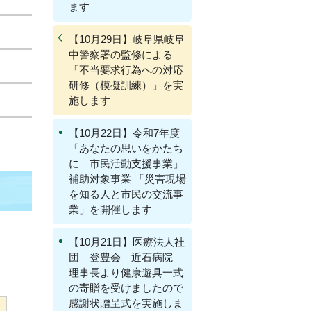
ます
【10月29日】岐阜県岐阜
中警察署の監修による
「不当要求行為への対応
研修（模擬訓練）」を実
施します
【10月22日】令和7年度
「あなたの思いをかたち
に 市民活動支援事業」
補助対象事業 「災害現場
を知る人と市民の交流事
業」を開催します
」
【10月21日】医療法人社
団 登豊会 近石病院
理事長より健康遊具一式
の寄贈を受けましたので
感謝状贈呈式を実施しま