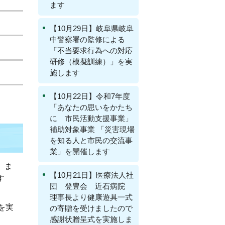
ます
【10月29日】岐阜県岐阜
中警察署の監修による
「不当要求行為への対応
研修（模擬訓練）」を実
施します
【10月22日】令和7年度
「あなたの思いをかたち
に 市民活動支援事業」
補助対象事業 「災害現場
を知る人と市民の交流事
業」を開催します
、ま
【10月21日】医療法人社
す
団 登豊会 近石病院
理事長より健康遊具一式
を実
の寄贈を受けましたので
感謝状贈呈式を実施しま