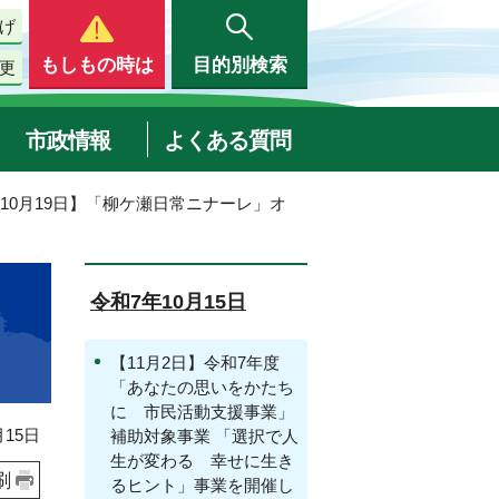
げ
もしもの時は
目的別検索
更
市政情報
よくある質問
【10月19日】「柳ケ瀬日常ニナーレ」オ
令和7年10月15日
【11月2日】令和7年度
「あなたの思いをかたち
に 市民活動支援事業」
15日
補助対象事業 「選択で人
生が変わる 幸せに生き
刷
るヒント」事業を開催し