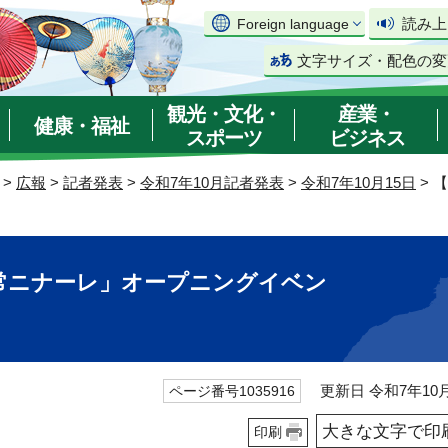
読み上
Foreign language
文字サイズ・配色の変
観光・文化・
産業・
健康・福祉
スポーツ
ビジネス
>
広報
>
記者発表
>
令和7年10月記者発表
>
令和7年10月15日
> 
日常ニナーレ」オープニングイベン
更新日 令和7年10月
ページ番号1035916
大きな文字で印
印刷