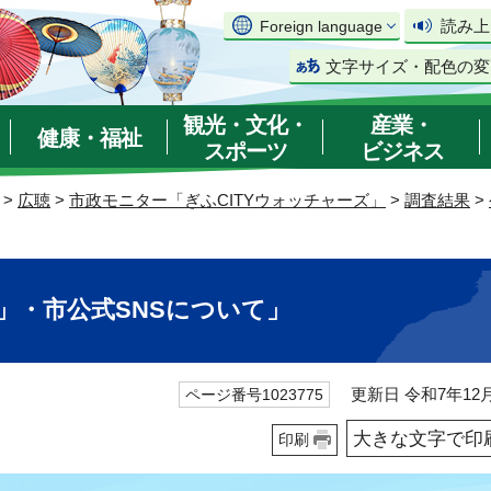
読み上
Foreign language
文字サイズ・配色の変
観光・文化・
産業・
健康・福祉
スポーツ
ビジネス
>
広聴
>
市政モニター「ぎふCITYウォッチャーズ」
>
調査結果
>
」・市公式SNSについて」
更新日 令和7年12月
ページ番号1023775
大きな文字で印
印刷