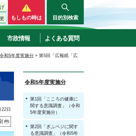
げ
もしもの時は
目的別検索
更
市政情報
よくある質問
令和5年度実施分
> 第5回「広報紙「広
令和5年度実施分
第1回「こころの健康に
関する意識調査」（令和
22日
5年度実施分）
刷
第2回「ぎふベジに関す
る意識調査」（令和5年