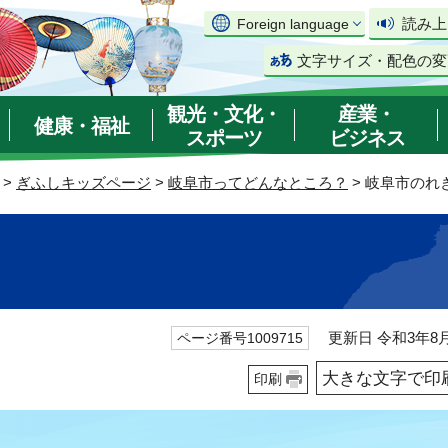
読み上
Foreign language
文字サイズ・配色の変
観光・文化・
産業・
健康・福祉
スポーツ
ビジネス
>
ぎふしキッズページ
>
岐阜市ってどんなところ？
> 岐阜市のれ
更新日 令和3年8月
ページ番号1009715
大きな文字で印
印刷