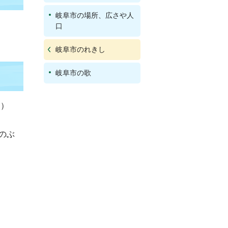
岐阜市の場所、広さや人
口
岐阜市のれきし
岐阜市の歌
ち）
のぶ