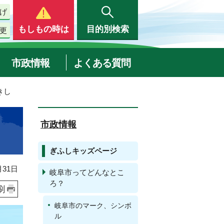
げ
もしもの時は
目的別検索
更
市政情報
よくある質問
きし
市政情報
ぎふしキッズページ
31日
岐阜市ってどんなとこ
ろ？
刷
岐阜市のマーク、シンボ
ル