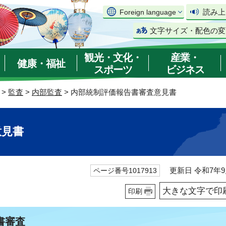
読み上
Foreign language
文字サイズ・配色の変
観光・文化・
産業・
健康・福祉
スポーツ
ビジネス
>
監査
>
内部監査
> 内部統制評価報告書審査意見書
意見書
更新日 令和7年9
ページ番号1017913
大きな文字で印
印刷
書審査