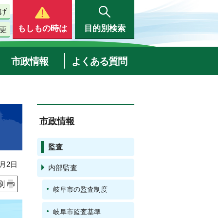
げ
もしもの時は
目的別検索
更
市政情報
よくある質問
市政情報
監査
月2日
内部監査
刷
岐阜市の監査制度
岐阜市監査基準