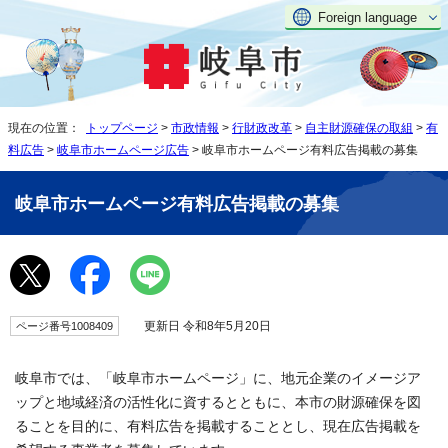
Foreign language
現在の位置：
トップページ
>
市政情報
>
行財政改革
>
自主財源確保の取組
>
有
料広告
>
岐阜市ホームページ広告
> 岐阜市ホームページ有料広告掲載の募集
岐阜市ホームページ有料広告掲載の募集
更新日 令和8年5月20日
ページ番号1008409
岐阜市では、「岐阜市ホームページ」に、地元企業のイメージア
ップと地域経済の活性化に資するとともに、本市の財源確保を図
ることを目的に、有料広告を掲載することとし、現在広告掲載を