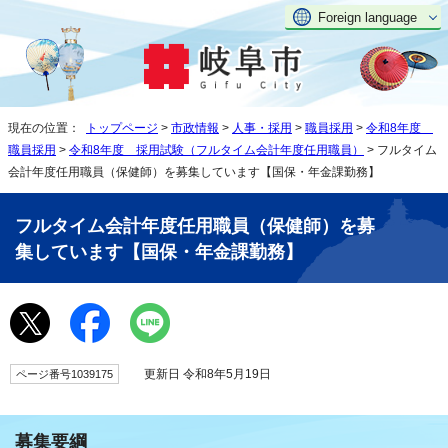
Foreign language
現在の位置：
トップページ
>
市政情報
>
人事・採用
>
職員採用
>
令和8年度
職員採用
>
令和8年度 採用試験（フルタイム会計年度任用職員）
> フルタイム
会計年度任用職員（保健師）を募集しています【国保・年金課勤務】
フルタイム会計年度任用職員（保健師）を募
集しています【国保・年金課勤務】
更新日 令和8年5月19日
ページ番号1039175
募集要綱