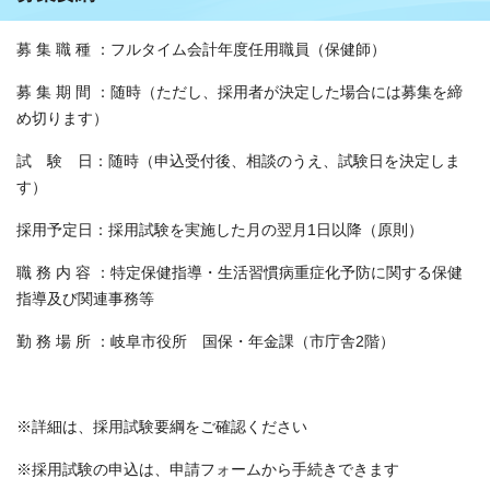
募 集 職 種 ：フルタイム会計年度任用職員（保健師）
募 集 期 間 ：随時（ただし、採用者が決定した場合には募集を締
め切ります）
試 験 日：随時（申込受付後、相談のうえ、試験日を決定しま
す）
採用予定日：採用試験を実施した月の翌月1日以降（原則）
職 務 内 容 ：特定保健指導・生活習慣病重症化予防に関する保健
指導及び関連事務等
勤 務 場 所 ：岐阜市役所 国保・年金課（市庁舎2階）
※詳細は、採用試験要綱をご確認ください
※採用試験の申込は、申請フォームから手続きできます