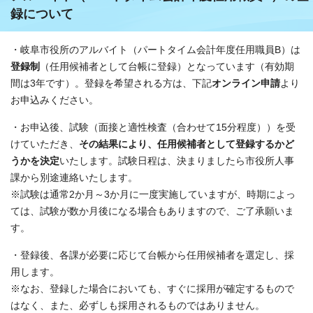
録について
・岐阜市役所のアルバイト（パートタイム会計年度任用職員B）は
登録制
（任用候補者として台帳に登録）となっています（有効期
間は3年です）。登録を希望される方は、下記
オンライン申請
より
お申込みください。
・お申込後、試験（面接と適性検査（合わせて15分程度））を受
けていただき、
その結果により、任用
候補者として登録するかど
うかを決定
いたします。試験日程は、決まりましたら市役所人事
課から別途連絡いたします。
※試験は通常2か月～3か月に一度実施していますが、時期によっ
ては、試験が数か月後になる場合もありますので、ご了承願いま
す。
・登録後、各課が必要に応じて台帳から任用候補者を選定し、採
用します。
※なお、登録した場合においても、すぐに採用が確定するもので
はなく、また、必ずしも採用されるものではありません。