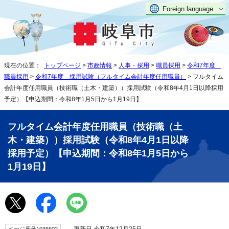
Foreign language
現在の位置：
トップページ
>
市政情報
>
人事・採用
>
職員採用
>
令和7年度
職員採用
>
令和7年度 採用試験（フルタイム会計年度任用職員）
> フルタイム
会計年度任用職員（技術職（土木・建築））採用試験（令和8年4月1日以降採用
予定）【申込期間：令和8年1月5日から1月19日】
フルタイム会計年度任用職員（技術職（土
木・建築））採用試験（令和8年4月1日以降
採用予定）【申込期間：令和8年1月5日から
1月19日】
更新日 令和7年12月25日
ページ番号1036602