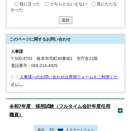
役に立った
どちらともいえない
役にたたな
かった
送信
このページに関する
お問い合わせ
人事課
〒500-8701 岐阜市司町40番地1 市庁舎11階
電話番号：058-214-4925
人事課へのお問い合わせは専用フォームをご利用くだ
さい。
令和7年度 採用試験（フルタイム会計年度任用
職員）
表示
PC
スマートフォン