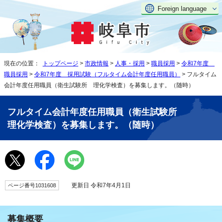
Foreign language
現在の位置：
トップページ
>
市政情報
>
人事・採用
>
職員採用
>
令和7年度
職員採用
>
令和7年度 採用試験（フルタイム会計年度任用職員）
> フルタイム
会計年度任用職員（衛生試験所 理化学検査）を募集します。（随時）
フルタイム会計年度任用職員（衛生試験所
理化学検査）を募集します。（随時）
更新日 令和7年4月1日
ページ番号1031608
募集概要