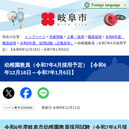
Foreign language
現在の位置：
トップページ
>
市政情報
>
人事・採用
>
職員採用
>
令和6年度
職員採用
>
令和6年度 採用試験（正職員等）
> 幼稚園教員（令和7年4月採用予
定）【令和6年12月16日～令和7年1月6日】
幼稚園教員（令和7年4月採用予定）【令和6
年12月16日～令和7年1月6日】
更新日 令和6年12月11日
ページ番号1029656
令和6年度岐阜市幼稚園教員採用試験（令和7年4月採