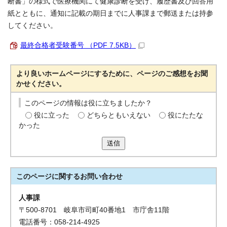
断書」の様式で医療機関にて健康診断を受け、履歴書及び回答用
紙とともに、通知に記載の期日までに人事課まで郵送または持参
してください。
最終合格者受験番号 （PDF 7.5KB）
より良いホームページにするために、ページのご感想をお聞
かせください。
このページの情報は役に立ちましたか？
役に立った
どちらともいえない
役にたたな
かった
送信
このページに関する
お問い合わせ
人事課
〒500-8701 岐阜市司町40番地1 市庁舎11階
電話番号：058-214-4925