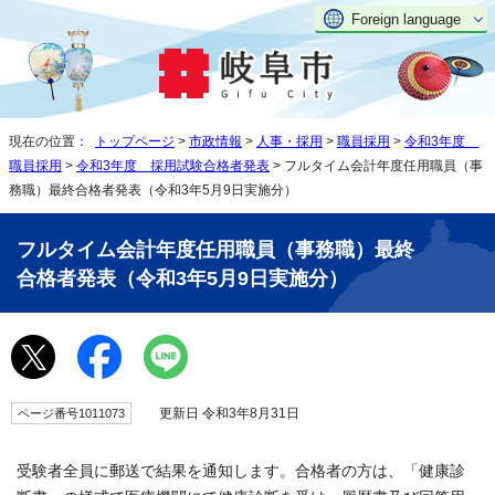
Foreign language
現在の位置：
トップページ
>
市政情報
>
人事・採用
>
職員採用
>
令和3年度
職員採用
>
令和3年度 採用試験合格者発表
> フルタイム会計年度任用職員（事
務職）最終合格者発表（令和3年5月9日実施分）
フルタイム会計年度任用職員（事務職）最終
合格者発表（令和3年5月9日実施分）
更新日 令和3年8月31日
ページ番号1011073
受験者全員に郵送で結果を通知します。合格者の方は、「健康診