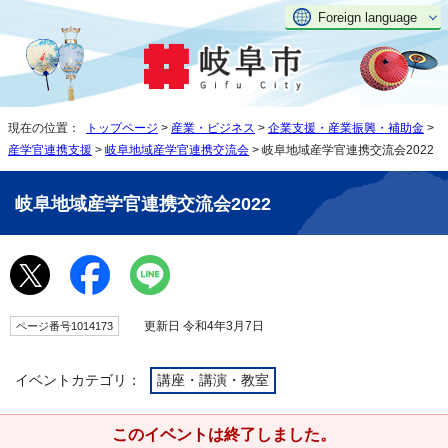
Foreign language
現在の位置：
トップページ
>
産業・ビジネス
>
企業支援・産業振興・補助金
>
産学官連携支援
>
岐阜地域産学官連携交流会
> 岐阜地域産学官連携交流会2022
岐阜地域産学官連携交流会2022
更新日 令和4年3月7日
ページ番号1014173
イベントカテゴリ：
講座・講演・教室
このイベントは終了しました。