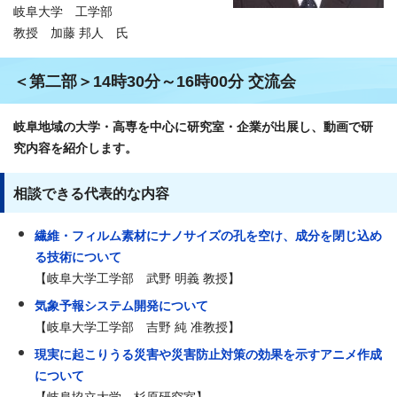
岐阜大学 工学部
教授 加藤 邦人 氏
＜第二部＞14時30分～16時00分 交流会
岐阜地域の大学・高専を中心に研究室・企業が出展し、動画で研
究内容を紹介します。
相談できる代表的な内容
繊維・フィルム素材にナノサイズの孔を空け、成分を閉じ込め
る技術について
【岐阜大学工学部 武野 明義 教授】
気象予報システム開発について
【岐阜大学工学部 吉野 純 准教授】
現実に起こりうる災害や災害防止対策の効果を示すアニメ作成
について