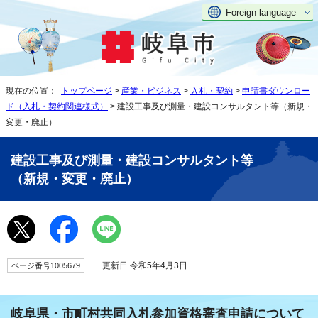
Foreign language
現在の位置：
トップページ
>
産業・ビジネス
>
入札・契約
>
申請書ダウンロー
ド（入札・契約関連様式）
> 建設工事及び測量・建設コンサルタント等（新規・
変更・廃止）
建設工事及び測量・建設コンサルタント等
（新規・変更・廃止）
更新日 令和5年4月3日
ページ番号1005679
岐阜県・市町村共同入札参加資格審査申請について