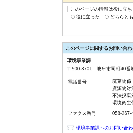
このページの情報は役に立ち
役に立った
どちらと
このページに関する
お問い合わ
環境事業課
〒500-8701 岐阜市司町40
廃棄物係：0
電話番号
資源物対策係
不法投棄対策
環境衛生係：
ファクス番号
058-267-
環境事業課へのお問い合わ