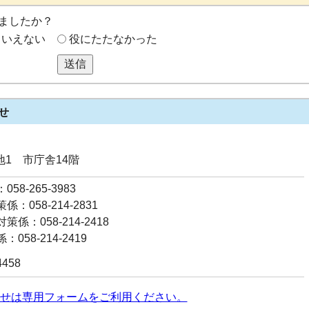
ましたか？
もいえない
役にたたなかった
送信
せ
番地1 市庁舎14階
58-265-3983
：058-214-2831
係：058-214-2418
058-214-2419
4458
せは専用フォームをご利用ください。