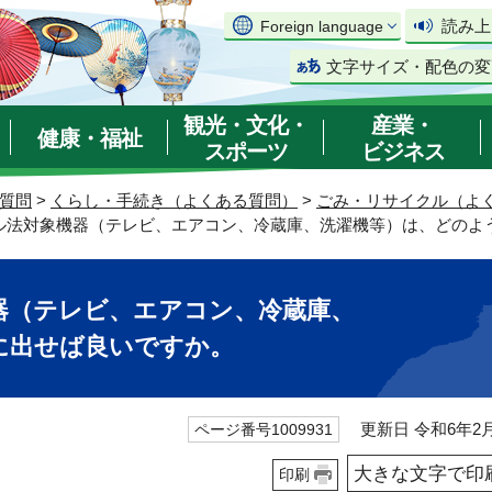
読み上
Foreign language
文字サイズ・配色の変
観光・文化・
産業・
健康・福祉
スポーツ
ビジネス
質問
>
くらし・手続き（よくある質問）
>
ごみ・リサイクル（よ
クル法対象機器（テレビ、エアコン、冷蔵庫、洗濯機等）は、どのよ
器（テレビ、エアコン、冷蔵庫、
に出せば良いですか。
更新日 令和6年2月
ページ番号1009931
大きな文字で印
印刷