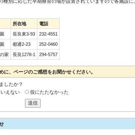
の種別に応じた早期療育の場が設置されていますので各施設に
所在地
電話
園
長良東3-93
232-4551
園
都通2-23
252-0460
の家
長良1278-1
294-5757
めに、ページのご感想をお聞かせください。
ましたか？
もいえない
役にたたなかった
送信
せ