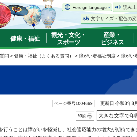
読み上
Foreign language
文字サイズ・配色の変
観光・文化・
産業・
健康・福祉
スポーツ
ビジネス
質問
>
健康・福祉（よくある質問）
>
障がい者福祉制度
>
障がい
更新日 令和3年8月
ページ番号1004669
大きな文字で印
印刷
を行うことは障がいを軽減し、社会適応能力の増大が期待でき