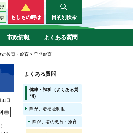
げ
もしもの時は
目的別検索
更
市政情報
よくある質問
者の教育・療育
> 早期療育
よくある質問
健康・福祉（よくある質
問）
31日
障がい者福祉制度
刷
障がい者の教育・療育
ま