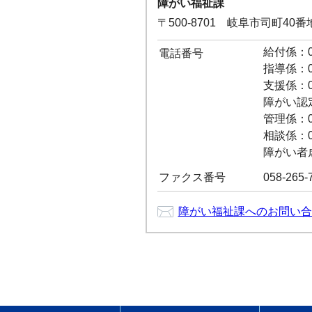
障がい福祉課
〒500-8701 岐阜市司町40
給付係：05
電話番号
指導係：05
支援係：05
障がい認定係
管理係：05
相談係：05
障がい者虐待
ファクス番号
058-265-
障がい福祉課へのお問い合