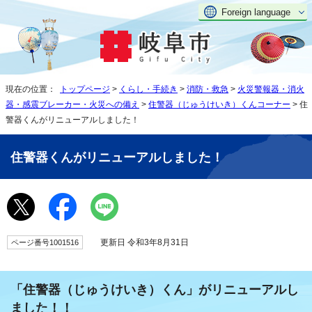
Foreign language
現在の位置：
トップページ
>
くらし・手続き
>
消防・救急
>
火災警報器・消火
器・感震ブレーカー・火災への備え
>
住警器（じゅうけいき）くんコーナー
> 住
警器くんがリニューアルしました！
住警器くんがリニューアルしました！
更新日 令和3年8月31日
ページ番号1001516
「住警器（じゅうけいき）くん」がリニューアルし
ました！！