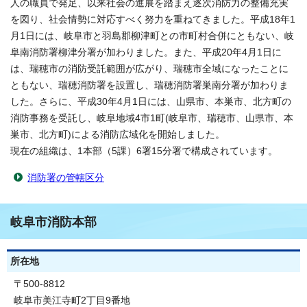
人の職員で発足、以来社会の進展を踏まえ逐次消防力の整備充実
を図り、社会情勢に対応すべく努力を重ねてきました。平成18年1
月1日には、岐阜市と羽島郡柳津町との市町村合併にともない、岐
阜南消防署柳津分署が加わりました。また、平成20年4月1日に
は、瑞穂市の消防受託範囲が広がり、瑞穂市全域になったことに
ともない、瑞穂消防署を設置し、瑞穂消防署巣南分署が加わりま
した。さらに、平成30年4月1日には、山県市、本巣市、北方町の
消防事務を受託し、岐阜地域4市1町(岐阜市、瑞穂市、山県市、本
巣市、北方町)による消防広域化を開始しました。
現在の組織は、1本部（5課）6署15分署で構成されています。
消防署の管轄区分
岐阜市消防本部
所在地
〒500-8812
岐阜市美江寺町2丁目9番地