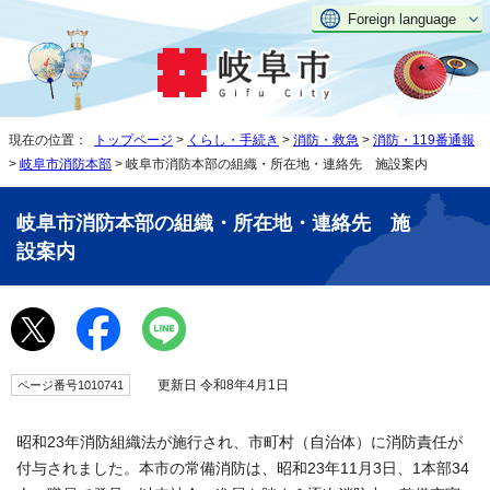
Foreign language
現在の位置：
トップページ
>
くらし・手続き
>
消防・救急
>
消防・119番通報
>
岐阜市消防本部
> 岐阜市消防本部の組織・所在地・連絡先 施設案内
岐阜市消防本部の組織・所在地・連絡先 施
設案内
更新日 令和8年4月1日
ページ番号1010741
昭和23年消防組織法が施行され、市町村（自治体）に消防責任が
付与されました。本市の常備消防は、昭和23年11月3日、1本部34