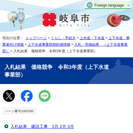
Foreign language
現在の位置：
トップページ
>
くらし・手続き
>
上水道・下水道
>
上下水道 事
業者向け情報
>
上下水道事業部契約係情報
>
入札・見積結果 （上下水道事業
部）
> 入札結果 価格競争 令和3年度（上下水道事業部）
入札結果 価格競争 令和3年度（上下水道
事業部）
ページ番号1003260
入札結果 建設工事 1月 2月 3月