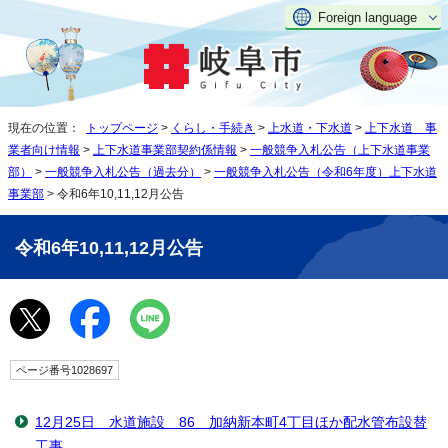
Foreign language
現在の位置：
トップページ
>
くらし・手続き
>
上水道・下水道
>
上下水道 事
業者向け情報
>
上下水道事業部契約係情報
>
一般競争入札公告（上下水道事業
部）
>
一般競争入札公告（過去分）
>
一般競争入札公告（令和6年度）上下水道
事業部
> 令和6年10,11,12月公告
令和6年10,11,12月公告
ページ番号1028697
12月25日 水道施設 86 加納新本町4丁目ほか配水管布設替
工事