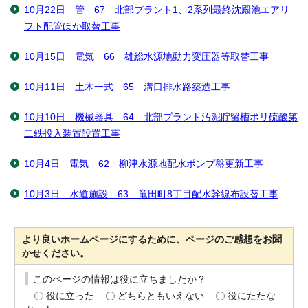
10月22日 管 67 北部プラント1、2系列最終沈殿池エアリ
フト配管ほか取替工事
10月15日 電気 66 雄総水源地動力変圧器等取替工事
10月11日 土木一式 65 溝口排水路築造工事
10月10日 機械器具 64 北部プラント汚泥貯留槽ポリ硫酸第
二鉄投入装置設置工事
10月4日 電気 62 柳津水源地配水ポンプ盤更新工事
10月3日 水道施設 63 竜田町8丁目配水幹線布設替工事
より良いホームページにするために、ページのご感想をお聞
かせください。
このページの情報は役に立ちましたか？
役に立った
どちらともいえない
役にたたな