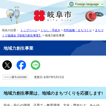
Foreign language
現在の位置：
トップページ
>
くらし・手続き
>
市民協働・まちづくり
>
まちづ
くり協議会【地域力創生事業】
> 地域力創生事業
地域力創生事業
更新日 令和7年5月21日
ページ番号1003385
地域力創生事業は、地域のまちづくりを応援します!
安全・安心の環境、子育て・教育環境、文化・歴史など、あらゆ