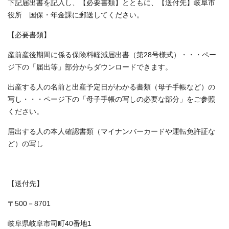
下記届出書を記入し、【必要書類】とともに、【送付先】岐阜市
役所 国保・年金課に郵送してください。
【必要書類】
産前産後期間に係る保険料軽減届出書（第28号様式）・・・ペー
ジ下の「届出等」部分からダウンロードできます。
出産する人の名前と出産予定日がわかる書類（母子手帳など）の
写し・・・ページ下の「母子手帳の写しの必要な部分」をご参照
ください。
届出する人の本人確認書類（マイナンバーカードや運転免許証な
ど）の写し
【送付先】
〒500－8701
岐阜県岐阜市司町40番地1