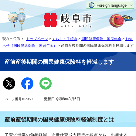
Foreign language
現在の位置：
トップページ
>
くらし・手続き
>
国民健康保険・国民年金
>
お知
らせ（国民健康保険・国民年金）
> 産前産後期間の国民健康保険料を軽減します
産前産後期間の国民健康保険料を軽減します
更新日 令和8年3月5日
ページ番号1023596
産前産後期間の国民健康保険料軽減制度とは
子育て世帯の負担軽減、次世代育成支援等の観点から、出産する