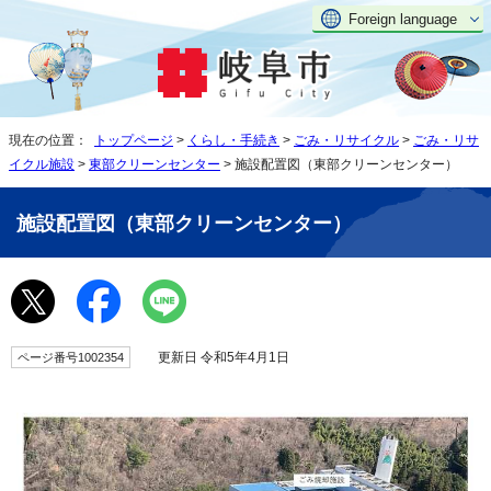
Foreign language
現在の位置：
トップページ
>
くらし・手続き
>
ごみ・リサイクル
>
ごみ・リサ
イクル施設
>
東部クリーンセンター
> 施設配置図（東部クリーンセンター）
施設配置図（東部クリーンセンター）
更新日 令和5年4月1日
ページ番号1002354