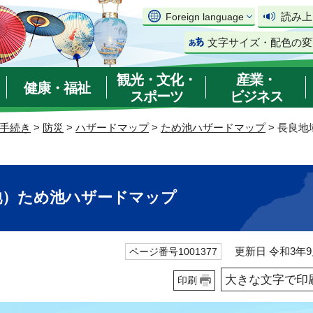
読み上
Foreign language
文字サイズ・配色の変
観光・文化・
産業・
健康・福祉
スポーツ
ビジネス
手続き
>
防災
>
ハザードマップ
>
ため池ハザードマップ
> 長良
池）ため池ハザードマップ
更新日 令和3年9
ページ番号1001377
大きな文字で印
印刷