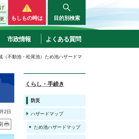
げ
もしもの時は
目的別検索
更
市政情報
よくある質問
地域（不動池・松尾池）ため池ハザードマ
くらし・手続き
防災
月2日
ハザードマップ
刷
ため池ハザードマップ