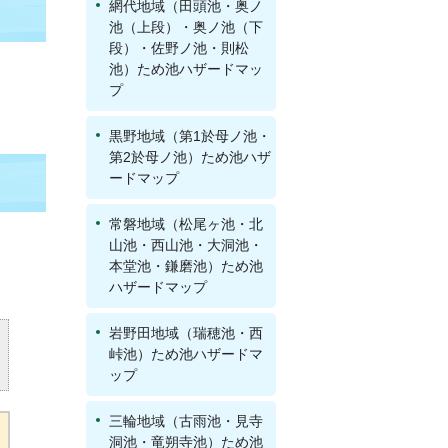
網代地域（田頭池・奥ノ
池（上段）・奥ノ池（下
段）・佐野ノ池・則松
池）ため池ハザードマッ
プ
黒野地域（第1於母ノ池・
第2於母ノ池）ため池ハザ
ードマップ
常磐地域（松尾ヶ池・北
山池・西山池・大洞池・
本堂池・鎌磨池）ため池
ハザードマップ
岩野田地域（瑞穂池・西
峠池）ため池ハザードマ
ップ
三輪地域（古雨池・見寺
洞池・竜朔寺池）ため池