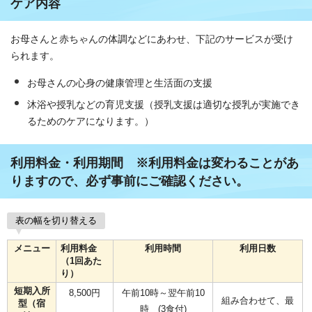
ケア内容
お母さんと赤ちゃんの体調などにあわせ、下記のサービスが受け
られます。
お母さんの心身の健康管理と生活面の支援
沐浴や授乳などの育児支援（授乳支援は適切な授乳が実施でき
るためのケアになります。）
利用料金・利用期間 ※利用料金は変わることがあ
りますので、必ず事前にご確認ください。
表の幅を切り替える
メニュー
利用料金
利用時間
利用日数
（1回あた
り）
短期入所
8,500円
午前10時～翌午前10
組み合わせて、最
型（宿
時 (3食付)