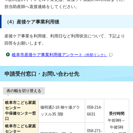
担当助産師へ直接連絡をしてください。
（4）産後ケア事業利用後
産後ケア事業を利用後、利用日など利用状況について、下記より
回答をお願いします。
岐阜市産後ケア事業利用後アンケート
（外部リンク）
申請受付窓口・お問い合わせ先
表の幅を切り替える
岐阜市こども家庭
徹明通2-18 柳ケ瀬グラ
058-214-
センター
中保健センター窓
受付時間
ッスル35 3階
6631
口
午前9時～
岐阜市こども家庭
午後5時
058-271-
センター