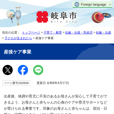
Foreign language
現在の位置：
トップページ
>
子育て・教育
>
妊娠・出産・乳幼児
>
妊娠・出産
>
子どもが生まれたら
> 産後ケア事業
産後ケア事業
更新日 令和8年4月17日
ページ番号1003566
出産後、体調や育児に不安のあるお母さんが安心して子育てがで
きるよう、お母さんと赤ちゃんの心身のケアや育児サポートなど
が受けられる事業です。対象のお母さんと赤ちゃんは、宿泊・日