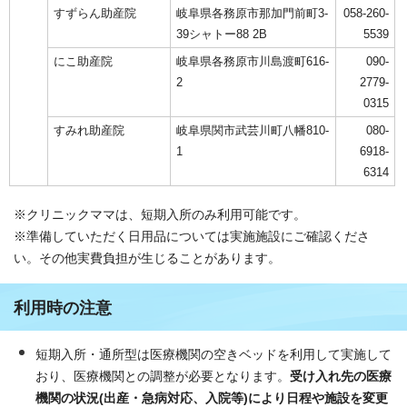
すずらん助産院
岐阜県各務原市那加門前町3-
058-260-
39シャトー88 2B
5539
にこ助産院
岐阜県各務原市川島渡町616-
090-
2
2779-
0315
すみれ助産院
岐阜県関市武芸川町八幡810-
080-
1
6918-
6314
※クリニックママは、短期入所のみ利用可能です。
※準備していただく日用品については実施施設にご確認くださ
い。その他実費負担が生じることがあります。
利用時の注意
短期入所・通所型は医療機関の空きベッドを利用して実施して
おり、医療機関との調整が必要となります。
受け入れ先の医療
機関の状況(出産・急病対応、入院等)により日程や施設を変更