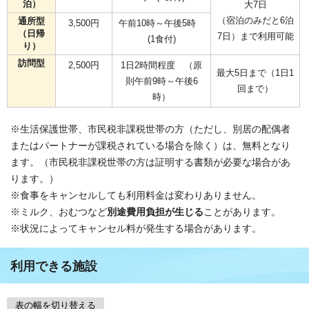
泊）
大7日
（宿泊のみだと6泊
通所型
3,500円
午前10時～午後5時
（日帰
7日）まで利用可能
(1食付)
り）
訪問型
2,500円
1日2時間程度 （原
最大5日まで（1日1
則午前9時～午後6
回まで）
時）
※生活保護世帯、市民税非課税世帯の方（ただし、別居の配偶者
またはパートナーが課税されている場合を除く）は、無料となり
ます。（市民税非課税世帯の方は証明する書類が必要な場合があ
ります。）
※食事をキャンセルしても利用料金は変わりありません。
※ミルク、おむつなど
別途費用負担が生じる
ことがあります。
※状況によってキャンセル料が発生する場合があります。
利用できる施設
表の幅を切り替える