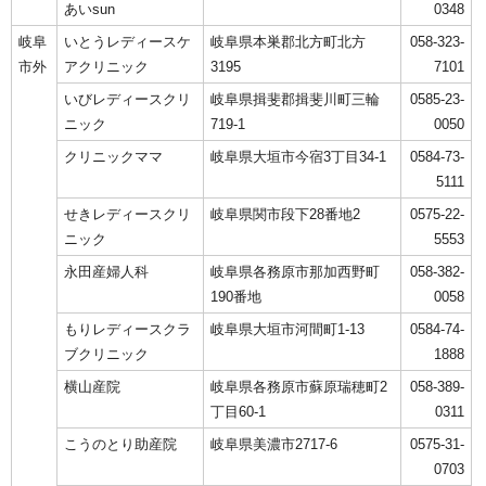
あいsun
0348
岐阜
いとうレディースケ
岐阜県本巣郡北方町北方
058-323-
市外
アクリニック
3195
7101
いびレディースクリ
岐阜県揖斐郡揖斐川町三輪
0585-23-
ニック
719-1
0050
クリニックママ
岐阜県大垣市今宿3丁目34-1
0584-73-
5111
せきレディースクリ
岐阜県関市段下28番地2
0575-22-
ニック
5553
永田産婦人科
岐阜県各務原市那加西野町
058-382-
190番地
0058
もりレディースクラ
岐阜県大垣市河間町1-13
0584-74-
ブクリニック
1888
横山産院
岐阜県各務原市蘇原瑞穂町2
058-389-
丁目60-1
0311
こうのとり助産院
岐阜県美濃市2717-6
0575-31-
0703