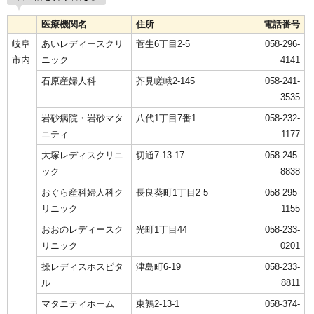
医療機関名
住所
電話番号
岐阜
あいレディースクリ
菅生6丁目2-5
058-296-
市内
ニック
4141
石原産婦人科
芥見嵯峨2-145
058-241-
3535
岩砂病院・岩砂マタ
八代1丁目7番1
058-232-
ニティ
1177
大塚レディスクリニ
切通7-13-17
058-245-
ック
8838
おぐら産科婦人科ク
長良葵町1丁目2‐5
058-295-
リニック
1155
おおのレディースク
光町1丁目44
058-233-
リニック
0201
操レディスホスピタ
津島町6-19
058-233-
ル
8811
マタニティホーム
東鶉2-13-1
058-374-