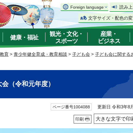
読み上
Foreign language
文字サイズ・配色の変
観光・文化・
産業・
健康・福祉
スポーツ
ビジネス
教育
>
青少年健全育成・教育相談
>
子ども会
>
子ども会に関する
）
大会（令和元年度）
更新日 令和3年8月
ページ番号1004088
大きな文字で印
印刷