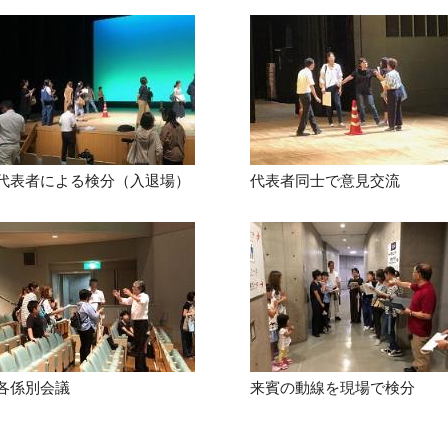
代表者による検分（入退場）
代表者同士で意見交流
各係別会議
来賓の動線を現場で検分