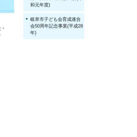
和元年度)
岐阜市子ども会育成連合
会50周年記念事業(平成28
性・
年)
す