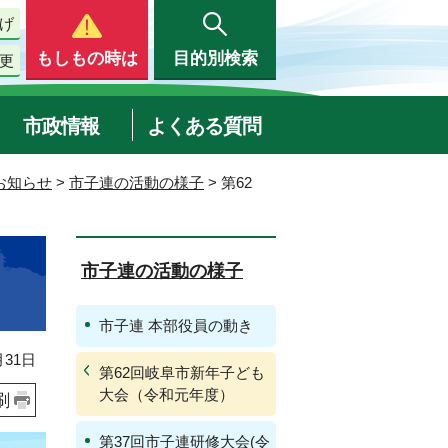
げ
もしもの時は
目的別検索
更
市政情報
よくある質問
お知らせ
>
市子連の活動の様子
> 第62
市子連の活動の様子
市子連 本部役員の動き
31日
第62回岐阜市新年子ども
大会（令和元年度）
刷
第37回市子連研修大会(令