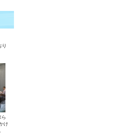
おり
来ら
かけ
。