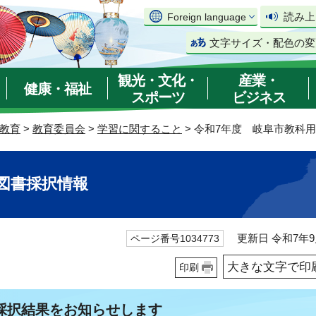
読み上
Foreign language
文字サイズ・配色の変
観光・文化・
産業・
健康・福祉
スポーツ
ビジネス
教育
>
教育委員会
>
学習に関すること
> 令和7年度 岐阜市教科
図書採択情報
更新日 令和7年9
ページ番号1034773
大きな文字で印
印刷
採択結果をお知らせします