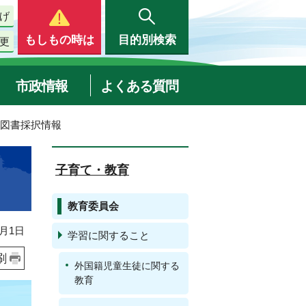
げ
もしもの時は
目的別検索
更
市政情報
よくある質問
用図書採択情報
子育て・教育
教育委員会
月1日
学習に関すること
刷
外国籍児童生徒に関する
教育