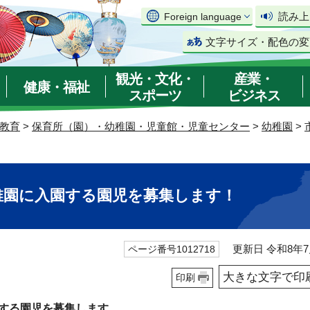
読み上
Foreign language
文字サイズ・配色の変
観光・文化・
産業・
健康・福祉
スポーツ
ビジネス
教育
>
保育所（園）・幼稚園・児童館・児童センター
>
幼稚園
>
稚園に入園する園児を募集します！
更新日 令和8年7
ページ番号1012718
大きな文字で印
印刷
園する園児を募集します。