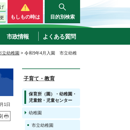
げ
もしもの時は
目的別検索
更
市政情報
よくある質問
市立幼稚園
> 令和9年4月入園 市立幼稚
子育て・教育
保育所（園）・幼稚園・
児童館・児童センター
月1日
幼稚園
刷
市立幼稚園