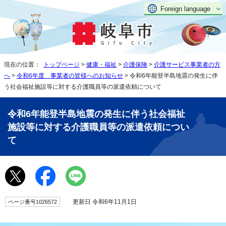
Foreign language
現在の位置：
トップページ
>
健康・福祉
>
介護保険
>
介護サービス事業者の方
へ
>
令和6年度 事業者の皆様へのお知らせ
> 令和6年能登半島地震の発生に伴
う社会福祉施設等に対する介護職員等の派遣依頼について
令和6年能登半島地震の発生に伴う社会福祉
施設等に対する介護職員等の派遣依頼につい
て
更新日 令和6年11月1日
ページ番号1026572