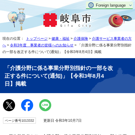
Foreign language
現在の位置：
トップページ
>
健康・福祉
>
介護保険
>
介護サービス事業者の方
へ
>
令和3年度 事業者の皆様へのお知らせ
> 「介護分野に係る事業分野別指針
の一部を改正する件について(通知)」【令和3年8月4日】掲載
「介護分野に係る事業分野別指針の一部を改
正する件について(通知)」【令和3年8月4
日】掲載
更新日 令和3年10月7日
ページ番号1013332