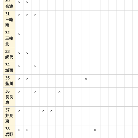
30
○
○
合渡
31
○
○
○
三輪
南
32
○
三輪
北
33
○
○
網代
34
○
○
城西
35
○
○
○
藍川
36
○
○
○
長良
東
37
○
○
○
芥見
東
38
○
○
○
岩野