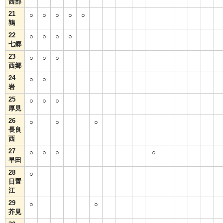
茜部
21
○
○
○
○
○
鶉
22
○
○
○
○
七郷
23
○
○
○
西郷
24
○
○
岩
25
○
○
○
厚見
26
○
○
○
長良
西
27
○
○
○
○
早田
28
○
日置
江
29
○
○
芥見