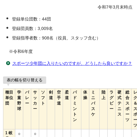
令和7年3月末時点
登録単位団数：44団
登録団員数：3,009名
登録指導者数：908名（役員、スタッフ含む）
※令和6年度
スポーツ少年団に入りたいのですが、どうしたら良いですか？
表の幅を切り替える
種目
学
バ
サ
ソ
剣
空
柔
バ
体
ミ
陸
ラ
硬
総
単位
童
レ
ッ
フ
道
手
道
ド
操
ニ
上
グ
式
合
団
野
ー
カ
ト
道
ミ
バ
ビ
テ
ス
球
ー
ン
ス
ー
ニ
ポ
ト
ケ
ス
ー
ン
ツ
1 岐
○
○