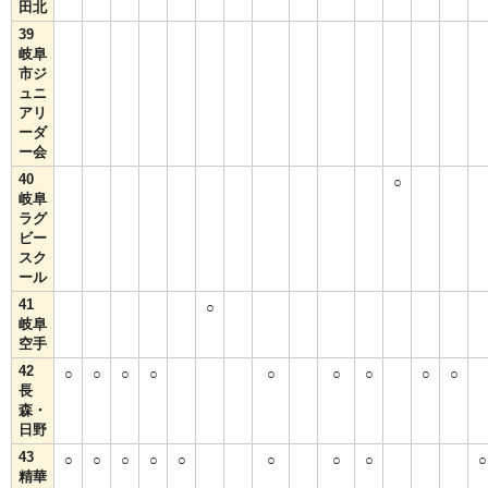
田北
39
岐阜
市ジ
ュニ
アリ
ーダ
ー会
40
○
岐阜
ラグ
ビー
スク
ール
41
○
岐阜
空手
42
○
○
○
○
○
○
○
○
○
長
森・
日野
43
○
○
○
○
○
○
○
○
○
精華