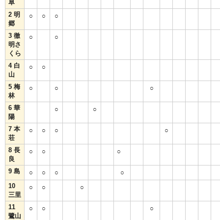
阜
2 明
○
○
○
郷
3 徹
○
○
明さ
くら
4 白
○
○
山
5 梅
○
○
○
林
6 華
○
○
陽
7 本
○
○
○
○
荘
8 長
○
○
○
良
9 島
○
○
○
○
10
○
○
○
三里
11
○
○
○
鷺山