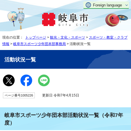
Foreign language
現在の位置：
トップページ
>
観光・文化・スポーツ
>
スポーツ・教室・クラブ
情報
>
岐阜市スポーツ少年団本部事務局
> 活動状況一覧
活動状況一覧
更新日 令和7年4月15日
ページ番号1005226
岐阜市スポーツ少年団本部活動状況一覧（令和7年
度）