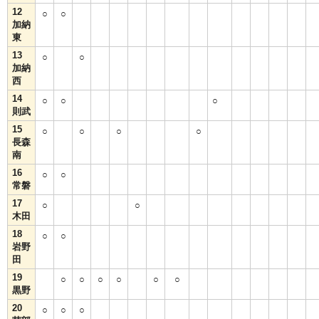
12
○
○
加納
東
13
○
○
加納
西
14
○
○
○
則武
15
○
○
○
○
長森
南
16
○
○
常磐
17
○
○
木田
18
○
○
岩野
田
19
○
○
○
○
○
○
黒野
20
○
○
○