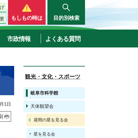
げ
もしもの時は
目的別検索
更
市政情報
よくある質問
観光・文化・スポーツ
岐阜市科学館
月1日
天体観望会
刷
昼間の星を見る会
星を見る会