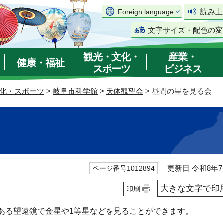
読み上
Foreign language
文字サイズ・配色の変
観光・文化・
産業・
健康・福祉
スポーツ
ビジネス
化・スポーツ
>
岐阜市科学館
>
天体観望会
> 昼間の星を見る会
更新日 令和8年7
ページ番号1012894
大きな文字で印
印刷
ある望遠鏡で金星や1等星などを見ることができます。