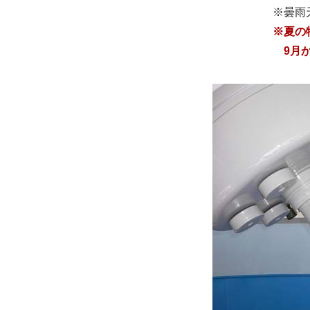
※曇雨
※夏の
9月か