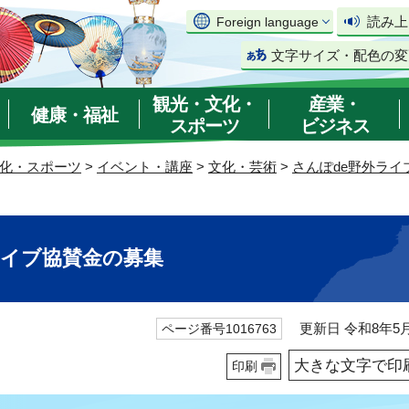
読み上
Foreign language
文字サイズ・配色の変
観光・文化・
産業・
健康・福祉
スポーツ
ビジネス
化・スポーツ
>
イベント・講座
>
文化・芸術
>
さんぽde野外ライ
ライブ協賛金の募集
更新日 令和8年5月
ページ番号1016763
大きな文字で印
印刷