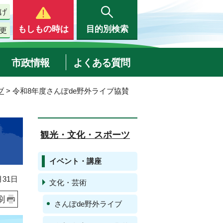
げ
もしもの時は
目的別検索
更
市政情報
よくある質問
ブ
> 令和8年度さんぽde野外ライブ協賛
観光・文化・スポーツ
イベント・講座
31日
文化・芸術
刷
さんぽde野外ライブ