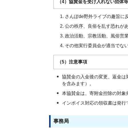
（4）協賛金を受け入れない団体
さんぽde野外ライブの趣旨に
公の秩序、良俗を乱す恐れが
政治活動、宗教活動、風俗営
その他実行委員会が適当でな
（5）注意事項
協賛金の入金後の変更、返金は
を含みます）。
本協賛金は、寄附金控除の対象
インボイス対応の領収書は発行
事務局