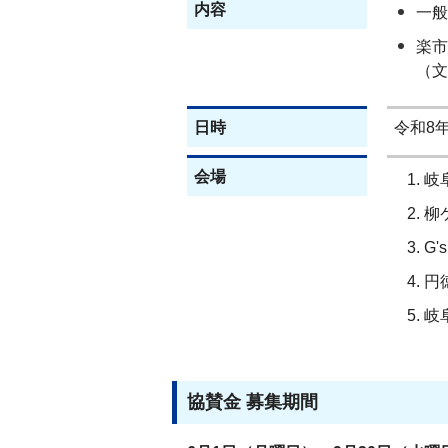
内容
一般
楽市
（文
日時
令和8年
会場
岐
柳
G'
円
岐
協賛金 募集期間