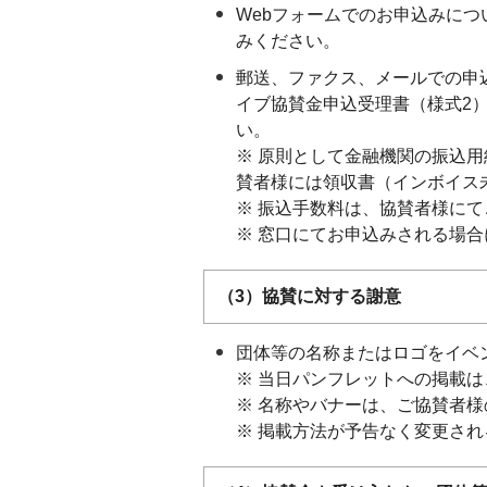
Webフォームでのお申込みに
みください。
郵送、ファクス、メールでの申
イブ協賛金申込受理書（様式2
い。
※ 原則として金融機関の振込
賛者様には領収書（インボイス
※ 振込手数料は、協賛者様に
※ 窓口にてお申込みされる場
（3）協賛に対する謝意
団体等の名称またはロゴをイベ
※ 当日パンフレットへの掲載は
※ 名称やバナーは、ご協賛者
※ 掲載方法が予告なく変更さ