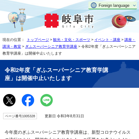
Foreign language
現在の位置：
トップページ
>
観光・文化・スポーツ
>
イベント・講座
>
講座・
講演・教室
>
ぎふスーパーシニア教育学講座
> 令和2年度「ぎふスーパーシニア
教育学講座」は開催中止いたします
令和2年度「ぎふスーパーシニア教育学講
座」は開催中止いたします
更新日 令和3年8月31日
ページ番号1005328
今年度のぎふスーパーシニア教育学講座は、新型コロナウイルス