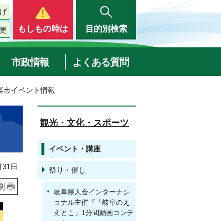
げ
もしもの時は
目的別検索
更
市政情報
よくある質問
楽市イベント情報
観光・文化・スポーツ
イベント・講座
31日
祭り・催し
刷
岐阜県人会インターナシ
ョナル主催『「岐阜のえ
えとこ」1分間動画コンテ