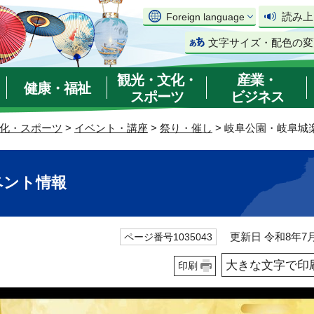
読み上
Foreign language
文字サイズ・配色の変
観光・文化・
産業・
健康・福祉
スポーツ
ビジネス
化・スポーツ
>
イベント・講座
>
祭り・催し
> 岐阜公園・岐阜城
ベント情報
更新日 令和8年7月
ページ番号1035043
大きな文字で印
印刷