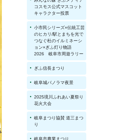
みんなの森 ぎふメディア
コスモス公式マスコット
キャラクター投票
小市民シリーズ×伝統工芸
のヒカリ/駅とまちを光で
つなぐ杜のイルミネーシ
ョン×ぎふ灯り物語
2026 岐阜市周遊ラリー
ぎふ信長まつり
岐阜城パノラマ夜景
2025境川ふれあい夏祭り
花火大会
岐阜まつり協賛 道三まつ
り
岐阜市農業まつり