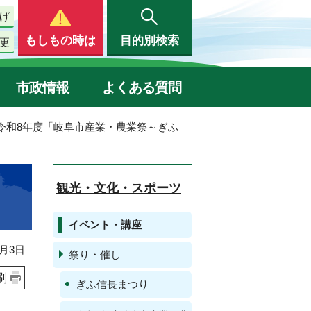
げ
もしもの時は
目的別検索
更
市政情報
よくある質問
 令和8年度「岐阜市産業・農業祭～ぎふ
観光・文化・スポーツ
イベント・講座
月3日
祭り・催し
刷
ぎふ信長まつり