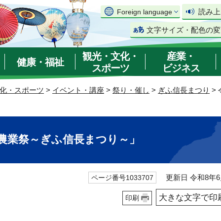
読み上
Foreign language
文字サイズ・配色の変
観光・文化・
産業・
健康・福祉
スポーツ
ビジネス
化・スポーツ
>
イベント・講座
>
祭り・催し
>
ぎふ信長まつり
>
・農業祭～ぎふ信長まつり～」
更新日 令和8年6
ページ番号1033707
大きな文字で印
印刷