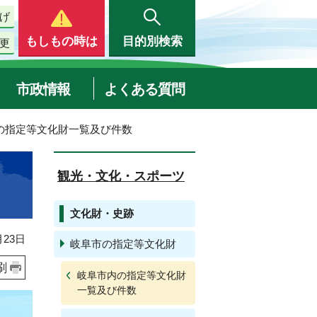
げ
もしもの時は
目的別検索
更
市政情報
よくある質問
内の指定等文化財一覧及び件数
観光・文化・スポーツ
文化財・史跡
23日
岐阜市の指定等文化財
刷
岐阜市内の指定等文化財
一覧及び件数