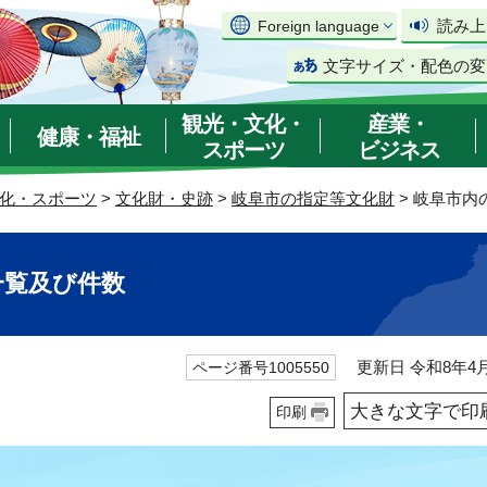
読み上
Foreign language
文字サイズ・配色の変
観光・文化・
産業・
健康・福祉
スポーツ
ビジネス
化・スポーツ
>
文化財・史跡
>
岐阜市の指定等文化財
> 岐阜市
一覧及び件数
更新日 令和8年4月
ページ番号1005550
大きな文字で印
印刷