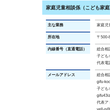
家庭児童相談係（こども家庭
主な業務
家庭児
所在地
〒500
内線番号（直通電話）
総合相談(
子どもホ
代表電話(
メールアドレス
総合相
gifu-k
子ども
gifu43i
代表ア
yell-g@c