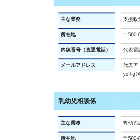
主な業務
支援政
所在地
〒500
内線番号（直通電話）
代表電話(
メールアドレス
代表ア
yell-g@c
乳幼児相談係
主な業務
乳幼児
所在地
〒500