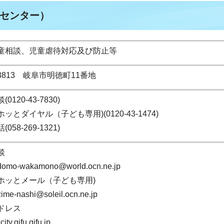
センター）
童相談、児童虐待対応及び防止等
-8813 岐阜市明徳町11番地
0120-43-7830)
ッとダイヤル（子ども専用)(0120-43-1474)
058-269-1321)
談
odomo-wakamono@world.ocn.ne.jp
ホッとメール（子ども専用)
zime-nashi@soleil.ocn.ne.jp
ドレス
ity.gifu.gifu.jp