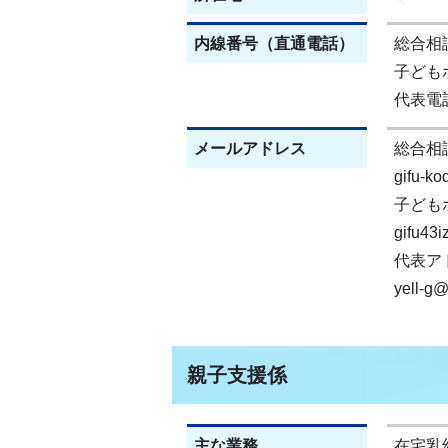
内線番号（直通電話）
総合相談(
子どもホ
代表電話(
メールアドレス
総合相
gifu-k
子ども
gifu43i
代表ア
yell-g@c
親子支援係
主な業務
在宅乳