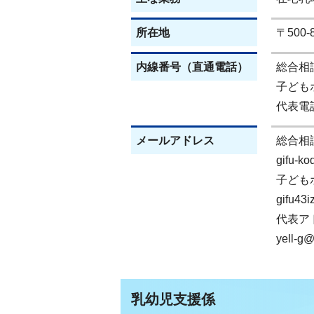
所在地
〒500
内線番号（直通電話）
総合相談(
子どもホ
代表電話(
メールアドレス
総合相
gifu-k
子ども
gifu43i
代表ア
yell-g@c
乳幼児支援係