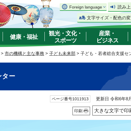
読み上
Foreign language
文字サイズ・配色の変
観光・文化・
産業・
健康・福祉
スポーツ
ビジネス
>
市の機構と主な事務
>
子ども未来部
> 子ども・若者総合支援セ
ンター
更新日 令和6年8月
ページ番号1011913
大きな文字で印
印刷