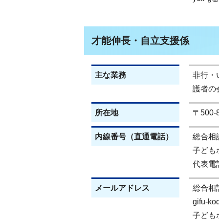
才能伸長・自立支援係
主な業務
非行・
護者の
所在地
〒500
内線番号（直通電話）
総合相談(
子どもホ
代表電話(
メールアドレス
総合相
gifu-k
子ども