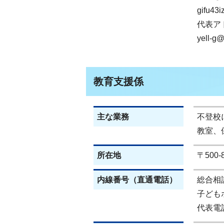
gifu43i
代表ア
yell-g@c
教育支援係
主な業務
不登校
教室、
所在地
〒500
内線番号（直通電話）
総合相談(
子どもホ
代表電話(