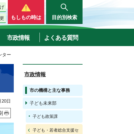
げ
もしもの時は
目的別検索
更
市政情報
よくある質問
ンター
市政情報
市の機構と主な事務
20日
子ども未来部
刷
子ども政策課
子ども・若者総合支援セ