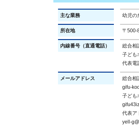
主な業務
幼児の
所在地
〒500
内線番号（直通電話）
総合相談(
子どもホ
代表電話(
メールアドレス
総合相
gifu-k
子ども
gifu43i
代表ア
yell-g@c