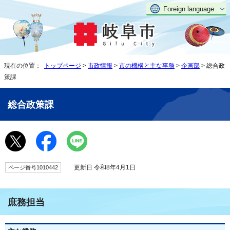
Foreign language
現在の位置：
トップページ
>
市政情報
>
市の機構と主な事務
>
企画部
> 総合政
策課
総合政策課
更新日 令和8年4月1日
ページ番号1010442
庶務担当