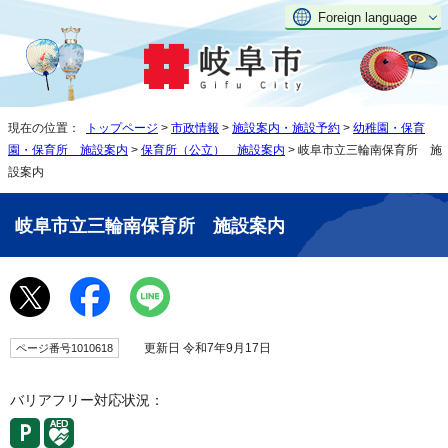
Foreign language
現在の位置：
トップページ
>
市政情報
>
施設案内・施設予約
>
幼稚園・保育
園・保育所 施設案内
>
保育所（公立） 施設案内
> 岐阜市立三輪南保育所 施
設案内
岐阜市立三輪南保育所 施設案内
更新日 令和7年9月17日
ページ番号1010618
バリアフリー対応状況：