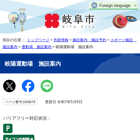
Foreign language
現在の位置：
トップページ
>
市政情報
>
施設案内・施設予約
>
スポーツ施設
施設案内
>
運動場 施設案内
> 岐陽運動場 施設案内
岐陽運動場 施設案内
更新日 令和7年5月9日
ページ番号1009679
バリアフリー対応状況：